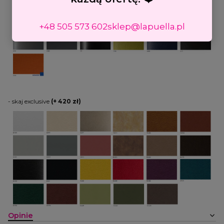
+48 505 573 602
sklep@lapuella.pl
- skaj exclusive
(+ 420 zł)
Opinie