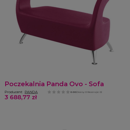
Etykiety
Poczekalnia Panda Ovo - Sofa
Producent:
PANDA
0.00
(Oceny: 0 Recenzje: 0)
3 688,77 zł
Cena
Wybierz wariant produktu:
Poszczególne warianty mogą różnić się ceną
*
Tapicerka