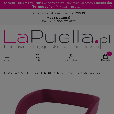
Suszarki
Fox Smart Front
w nowych wakacyjnych kolorach +
szczotka
×
Termix za 1zł!
🌴 > KUP TERAZ <
Darmowa dostawa nawet od
299 zł
!
Masz pytania?
Zadzwoń:
505-573-602
Otwórz wyszukiwarkę
Produkty
Menu
Szukaj
Zaloguj się
Koszyk
LaPuella
MEBLE FRYZJERSKIE
Na zamówienie
Poczekalnie