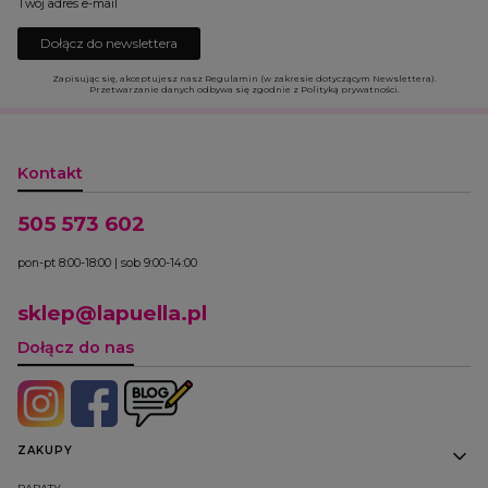
Twój adres e-mail
Dołącz do newslettera
Zapisując się, akceptujesz nasz Regulamin (w zakresie dotyczącym Newslettera).
Przetwarzanie danych odbywa się zgodnie z Polityką prywatności.
Kontakt
505 573 602
pon-pt 8:00-18:00 | sob 9:00-14:00
sklep@lapuella.pl
Dołącz do nas
Linki w stopce
ZAKUPY