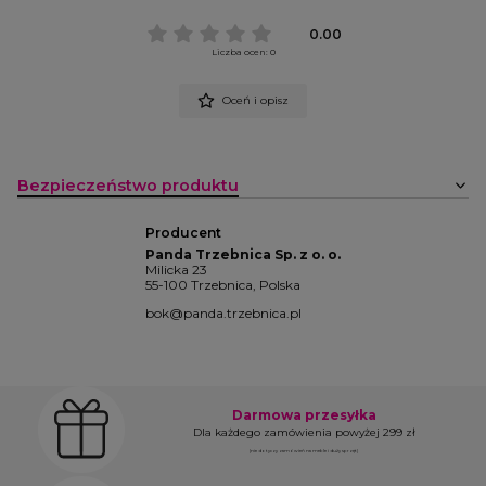
0.00
Liczba ocen: 0
Oceń i opisz
Bezpieczeństwo produktu
Producent
Panda Trzebnica Sp. z o. o.
Milicka 23
55-100 Trzebnica, Polska
bok@panda.trzebnica.pl
Darmowa przesyłka
Dla każdego zamówienia powyżej 299 zł
(nie dotyczy zamówień na meble i duży sprzęt)