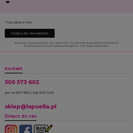
❤️
Twój adres e-mail
Dołącz do newslettera
Zapisując się, akceptujesz nasz Regulamin (w zakresie dotyczącym Newslettera).
Przetwarzanie danych odbywa się zgodnie z Polityką prywatności.
Kontakt
505 573 602
pon-pt 8:00-18:00 | sob 9:00-14:00
sklep@lapuella.pl
Dołącz do nas