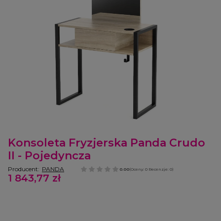
Etykiety
Konsoleta Fryzjerska Panda Crudo
II - Pojedyncza
Producent:
PANDA
0.00
(Oceny: 0 Recenzje: 0)
1 843,77 zł
Cena
Wybierz wariant produktu:
Poszczególne warianty mogą różnić się ceną