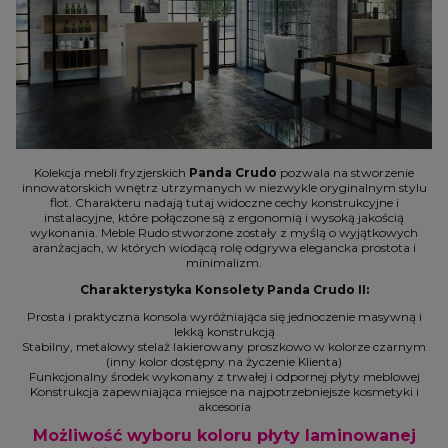
Kolekcja mebli fryzjerskich
Panda Crudo
pozwala na stworzenie
innowatorskich wnętrz utrzymanych w niezwykle oryginalnym stylu
flot. Charakteru nadają tutaj widoczne cechy konstrukcyjne i
instalacyjne, które połączone są z ergonomią i wysoką jakością
wykonania. Meble Rudo stworzone zostały z myślą o wyjątkowych
aranżacjach, w których wiodącą rolę odgrywa elegancka prostota i
minimalizm.
Charakterystyka Konsolety Panda Crudo II:
Prosta i praktyczna konsola wyróżniająca się jednoczenie masywną i
lekką konstrukcją
Stabilny, metalowy stelaż lakierowany proszkowo w kolorze czarnym
(inny kolor dostępny na życzenie Klienta)
Funkcjonalny środek wykonany z trwałej i odpornej płyty meblowej
Konstrukcja zapewniająca miejsce na najpotrzebniejsze kosmetyki i
akcesoria
Możliwość wyboru koloru płyty laminowanej