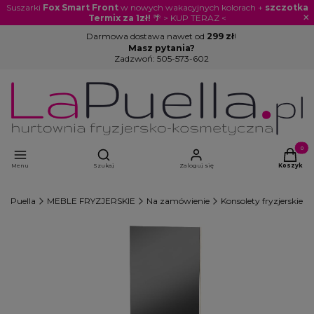
Suszarki
Fox Smart Front
w nowych wakacyjnych kolorach +
szczotka
×
Termix za 1zł!
🌴 > KUP TERAZ <
Darmowa dostawa nawet od
299 zł
!
Masz pytania?
Zadzwoń:
505-573-602
Otwórz wyszukiwarkę
Produkty
Menu
Szukaj
Zaloguj się
Koszyk
LaPuella
MEBLE FRYZJERSKIE
Na zamówienie
Konsolety fryzjerskie