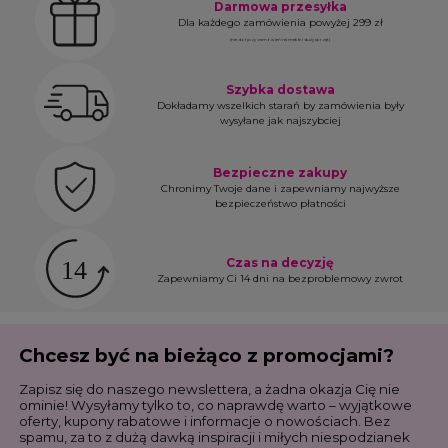
Darmowa przesyłka
Dla każdego zamówienia powyżej 299 zł
(nie dotyczy zamówień na meble i duży sprzęt)
Szybka dostawa
Dokładamy wszelkich starań by zamówienia były
wysyłane jak najszybciej
Bezpieczne zakupy
Chronimy Twoje dane i zapewniamy najwyższe
bezpieczeństwo płatności
Czas na decyzję
Zapewniamy Ci 14 dni na bezproblemowy zwrot
Chcesz być na bieżąco z promocjami?
Zapisz się do naszego newslettera, a żadna okazja Cię nie
ominie! Wysyłamy tylko to, co naprawdę warto – wyjątkowe
oferty, kupony rabatowe i informacje o nowościach. Bez
spamu, za to z dużą dawką inspiracji i miłych niespodzianek