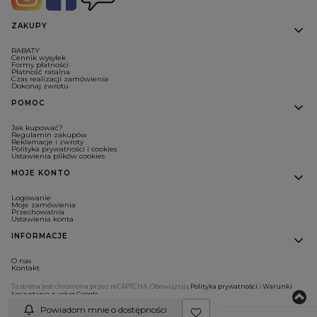
Linki w stopce
ZAKUPY
RABATY
Cennik wysyłek
Formy płatności
Płatność ratalna
Czas realizacji zamówienia
Dokonaj zwrotu
POMOC
Jak kupować?
Regulamin zakupów
Reklamacje i zwroty
Polityka prywatności i cookies
Ustawienia plików cookies
MOJE KONTO
Logowanie
Moje zamówienia
Przechowalnia
Ustawienia konta
INFORMACJE
O nas
Kontakt
Ta strona jest chroniona przez reCAPTCHA. Obowiązują
Polityka prywatności
i
Warunki
korzystania z usług Google
.
Powiadom mnie o dostępności