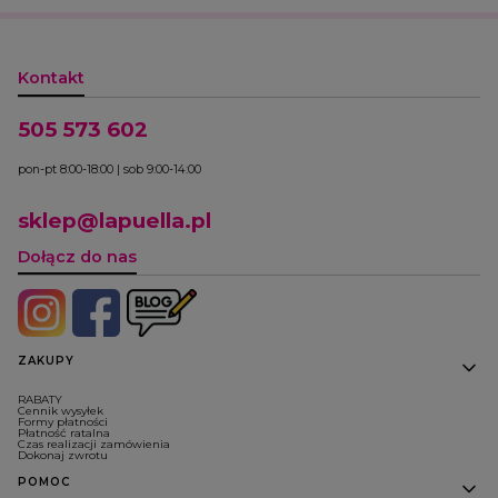
Kontakt
505 573 602
pon-pt 8:00-18:00 | sob 9:00-14:00
sklep@lapuella.pl
Dołącz do nas
Linki w stopce
ZAKUPY
RABATY
Cennik wysyłek
Formy płatności
Płatność ratalna
Czas realizacji zamówienia
Dokonaj zwrotu
POMOC