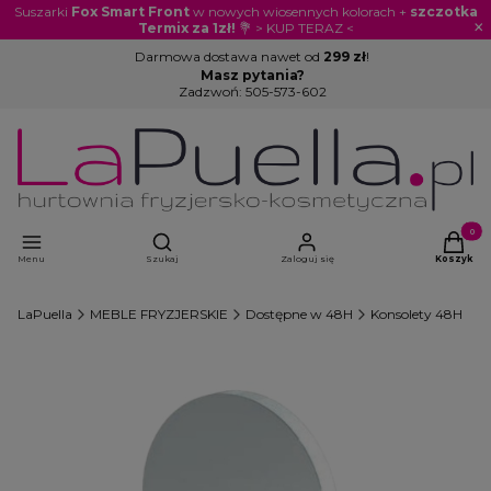
Suszarki
Fox Smart Front
w nowych wiosennych kolorach +
szczotka
×
Termix za 1zł!
💐 > KUP TERAZ <
Darmowa dostawa nawet od
299 zł
!
Masz pytania?
Zadzwoń:
505-573-602
Otwórz wyszukiwarkę
Produkty
Menu
Szukaj
Zaloguj się
Koszyk
LaPuella
MEBLE FRYZJERSKIE
Dostępne w 48H
Konsolety 48H