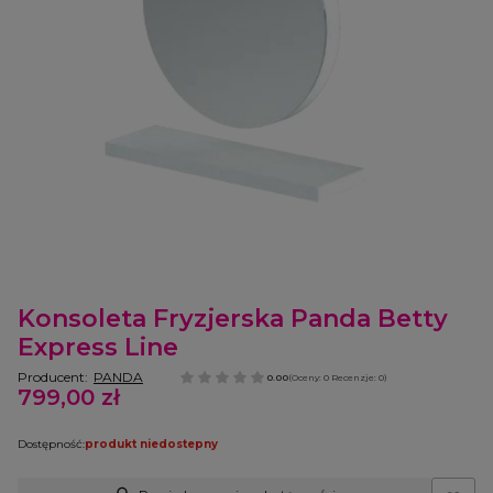
Etykiety
Konsoleta Fryzjerska Panda Betty
Express Line
Producent:
PANDA
0.00
(Oceny: 0 Recenzje: 0)
799,00 zł
Cena
Dostępność:
produkt niedostepny