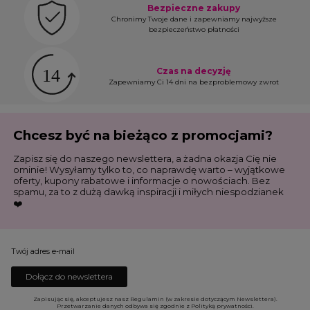
Bezpieczne zakupy
Chronimy Twoje dane i zapewniamy najwyższe
bezpieczeństwo płatności
Czas na decyzję
Zapewniamy Ci 14 dni na bezproblemowy zwrot
Chcesz być na bieżąco z promocjami?
Zapisz się do naszego newslettera, a żadna okazja Cię nie
ominie! Wysyłamy tylko to, co naprawdę warto – wyjątkowe
oferty, kupony rabatowe i informacje o nowościach. Bez
spamu, za to z dużą dawką inspiracji i miłych niespodzianek
❤️
Twój adres e-mail
Dołącz do newslettera
Zapisując się, akceptujesz nasz Regulamin (w zakresie dotyczącym Newslettera).
Przetwarzanie danych odbywa się zgodnie z Polityką prywatności.