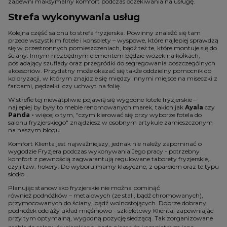
zapewni maksymalny komfort podczas oczekiwania na usługę.
Strefa wykonywania usług
Kolejna część salonu to strefa fryzjerska. Powinny znaleźć się tam
przede wszystkim fotele i konsolety – wyspowe, które najlepiej sprawdzą
się w przestronnych pomieszczeniach, bądź też te, które montuje się do
ściany. Innym niezbędnym elementem będzie wózek na kółkach,
posiadający szuflady oraz przegródki do segregowania poszczególnych
akcesoriów. Przydatny może okazać się także oddzielny pomocnik do
koloryzacji, w którym znajdzie się między innymi miejsce na miseczki z
farbami, pędzelki, czy uchwyt na folię.
W strefie tej niewątpliwie pojawią się wygodne fotele fryzjerskie –
najlepiej by były to meble renomowanych marek, takich jak
Ayala
czy
Panda -
więcej o tym, "czym kierować się przy wyborze fotela do
salonu fryzjerskiego" znajdziesz w osobnym artykule zamieszczonym
na naszym blogu.
Komfort Klienta jest najważniejszy, jednak nie należy zapominać o
wygodzie Fryzjera podczas wykonywania Jego pracy - potrzebny
komfort z pewnością zagwarantują regulowane taborety fryzjerskie,
czyli tzw. hokery. Do wyboru mamy klasyczne, z oparciem oraz te typu
siodło.
Planując stanowisko fryzjerskie nie można pominąć
również podnóżków – metalowych (ze stali, bądź chromowanych),
przymocowanych do ściany, bądź wolnostojących. Dobrze dobrany
podnóżek odciąży układ mięśniowo - szkieletowy Klienta, zapewniając
przy tym optymalną, wygodną pozycję siedzącą. Tak zorganizowane
,