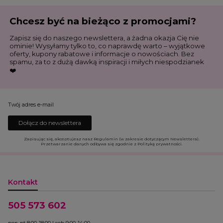
Chcesz być na bieżąco z promocjami?
Zapisz się do naszego newslettera, a żadna okazja Cię nie
ominie! Wysyłamy tylko to, co naprawdę warto – wyjątkowe
oferty, kupony rabatowe i informacje o nowościach. Bez
spamu, za to z dużą dawką inspiracji i miłych niespodzianek
❤️
Twój adres e-mail
Dołącz do newslettera
Zapisując się, akceptujesz nasz Regulamin (w zakresie dotyczącym Newslettera).
Przetwarzanie danych odbywa się zgodnie z Polityką prywatności.
Kontakt
505 573 602