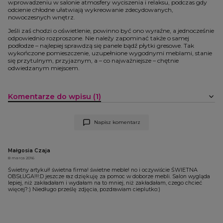
wprowadzeniu w salonie atmosfery wyciszenia i relaksu, podczas gdy
odcienie chłodne ułatwiają wykreowanie zdecydowanych,
nowoczesnych wnętrz.
Jeśli zaś chodzi o oświetlenie, powinno być ono wyraźne, a jednocześnie
odpowiednio rozproszone. Nie należy zapominać także o samej
podłodze – najlepiej sprawdzą się panele bądź płytki gresowe. Tak
wykończone pomieszczenie, uzupełnione wygodnymi meblami, stanie
się przytulnym, przyjaznym, a – co najważniejsze – chętnie
odwiedzanym miejscem.
Komentarze do wpisu (1)
Napisz komentarz
Małgosia Czaja
8 marca 2016
Świetny artykuł! świetna firma! świetne meble! no i oczywiście ŚWIETNA
OBSŁUGA!!!:D jeszcze raz dziękuję za pomoc w doborze mebli. Salon wygląda
lepiej, niż zakładałam i wydałam na to mniej, niż zakładałam, czego chcieć
więcej?:) Niedługo prześlę zdjęcia, pozdrawiam cieplutko:)