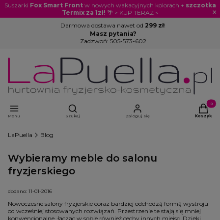
Suszarki
Fox Smart Front
w nowych wakacyjnych kolorach +
szczotka
×
Termix za 1zł!
🌴 > KUP TERAZ <
Darmowa dostawa nawet od
299 zł
!
Masz pytania?
Zadzwoń:
505-573-602
Otwórz wyszukiwarkę
Produkty
Menu
Szukaj
Zaloguj się
Koszyk
LaPuella
Blog
Wybieramy meble do salonu
fryzjerskiego
dodano: 11-01-2016
Nowoczesne salony fryzjerskie coraz bardziej odchodzą formą wystroju
od wcześniej stosowanych rozwiązań. Przestrzenie te stają się mniej
konwencjonalne, łącząc w sobie również cechy innych miejsc. Dzięki