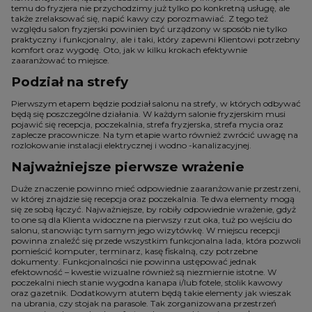
temu do fryzjera nie przychodzimy już tylko po konkretną usługę, ale
także zrelaksować się, napić kawy czy porozmawiać. Z tego też
względu salon fryzjerski powinien być urządzony w sposób nie tylko
praktyczny i funkcjonalny, ale i taki, który zapewni Klientowi potrzebny
komfort oraz wygodę. Oto, jak w kilku krokach efektywnie
zaaranżować to miejsce.
Podział na strefy
Pierwszym etapem będzie podział salonu na strefy, w których odbywać
będą się poszczególne działania. W każdym salonie fryzjerskim musi
pojawić się recepcja, poczekalnia, strefa fryzjerska, strefa mycia oraz
zaplecze pracownicze. Na tym etapie warto również zwrócić uwagę na
rozlokowanie instalacji elektrycznej i wodno -kanalizacyjnej.
Najważniejsze pierwsze wrażenie
Duże znaczenie powinno mieć odpowiednie zaaranżowanie przestrzeni,
w której znajdzie się recepcja oraz poczekalnia. Te dwa elementy mogą
się ze sobą łączyć. Najważniejsze, by robiły odpowiednie wrażenie, gdyż
to one są dla Klienta widoczne na pierwszy rzut oka, tuż po wejściu do
salonu, stanowiąc tym samym jego wizytówkę. W miejscu recepcji
powinna znaleźć się przede wszystkim funkcjonalna lada, która pozwoli
pomieścić komputer, terminarz, kasę fiskalną, czy potrzebne
dokumenty. Funkcjonalności nie powinna ustępować jednak
efektowność – kwestie wizualne również są niezmiernie istotne. W
poczekalni niech stanie wygodna kanapa i/lub fotele, stolik kawowy
oraz gazetnik. Dodatkowym atutem będą takie elementy jak wieszak
na ubrania, czy stojak na parasole. Tak zorganizowana przestrzeń