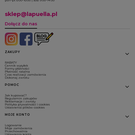
pon-pt 8:00-18:00 | sob 9:00-14:00
sklep@lapuella.pl
Dołącz do nas
Linki w stopce
ZAKUPY
RABATY
Cennik wysyłek
Formy płatności
Płatność ratalna
Czas realizacji zamówienia
Dokonaj zwrotu
POMOC
Jak kupować?
Regulamin zakupów
Reklamacje i zwroty
Polityka prywatności i cookies
Ustawienia plików cookies
MOJE KONTO
Logowanie
Moje zamówienia
Przechowalnia
Ustawienia konta