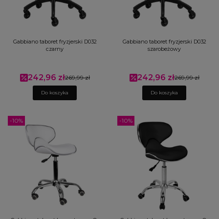
Gabbiano taboret fryzjerski D032
Gabbiano taboret fryzjerski D032
czarny
szarobeżowy
242,96 zł
242,96 zł
Cena promocyjna
269,99 zł
Cena promocyjna
269,99 zł
Do koszyka
Do koszyka
-10%
-10%