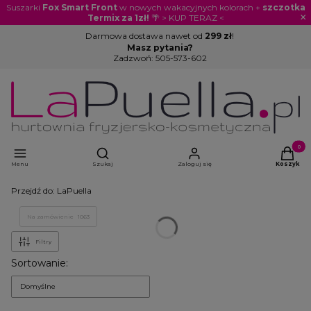
Suszarki
Fox Smart Front
w nowych wakacyjnych kolorach +
szczotka
×
Termix za 1zł!
🌴 > KUP TERAZ <
Darmowa dostawa nawet od
299 zł
!
Masz pytania?
Zadzwoń:
505-573-602
Otwórz wyszukiwarkę
Produkty
Menu
Szukaj
Zaloguj się
Koszyk
Przejdź do:
LaPuella
Na zamówienie
1063
Filtry
Lista produktów
Sortowanie:
Domyślne