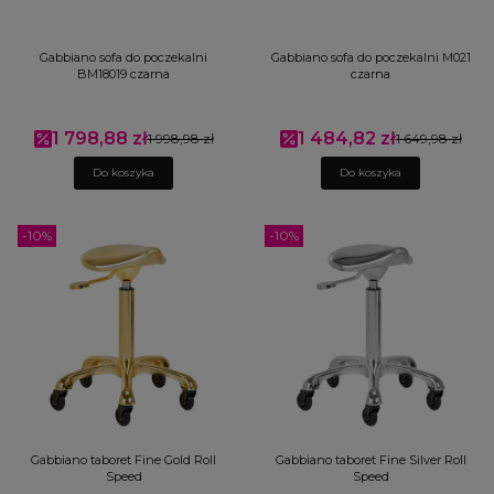
Gabbiano sofa do poczekalni
Gabbiano sofa do poczekalni M021
BM18019 czarna
czarna
1 798,88 zł
1 484,82 zł
Cena promocyjna
1 998,98 zł
Cena promocyjna
1 649,98 zł
Do koszyka
Do koszyka
-10%
-10%
Gabbiano taboret Fine Gold Roll
Gabbiano taboret Fine Silver Roll
Speed
Speed