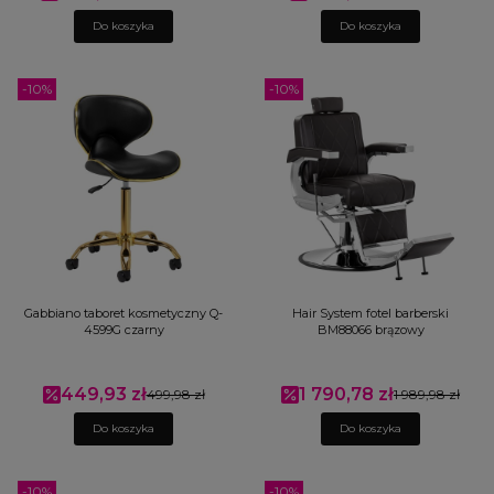
Do koszyka
Do koszyka
-10%
-10%
Gabbiano taboret kosmetyczny Q-
Hair System fotel barberski
4599G czarny
BM88066 brązowy
449,93 zł
1 790,78 zł
Cena promocyjna
499,98 zł
Cena promocyjna
1 989,98 zł
Do koszyka
Do koszyka
-10%
-10%