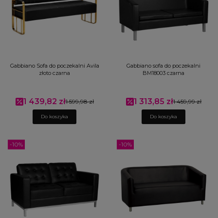
Gabbiano Sofa do poczekalni Avila
Gabbiano sofa do poczekalni
złoto czarna
BM18003 czarna
1 439,82 zł
1 313,85 zł
Cena promocyjna
1 599,98 zł
Cena promocyjna
1 459,99 zł
Do koszyka
Do koszyka
-10%
-10%