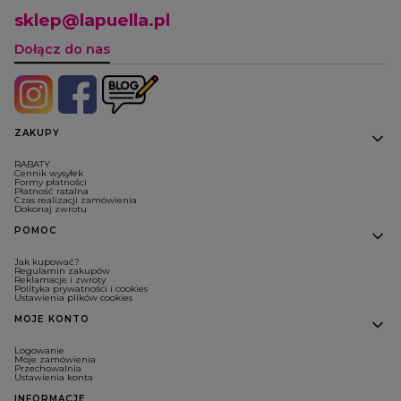
sklep@lapuella.pl
Dołącz do nas
Linki w stopce
ZAKUPY
RABATY
Cennik wysyłek
Formy płatności
Płatność ratalna
Czas realizacji zamówienia
Dokonaj zwrotu
POMOC
Jak kupować?
Regulamin zakupów
Reklamacje i zwroty
Polityka prywatności i cookies
Ustawienia plików cookies
MOJE KONTO
Logowanie
Moje zamówienia
Przechowalnia
Ustawienia konta
INFORMACJE