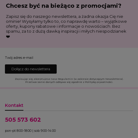
Chcesz być na bieżąco z promocjami?
Zapisz się do naszego newslettera, a żadna okazja Cię nie
ominie! Wysyłamy tylko to, co naprawdę warto – wyjątkowe
oferty, kupony rabatowe i informacje o nowościach. Bez
spamu, za to z dużą dawką inspiracji i miłych niespodzianek
❤️
Twój adres e-mail
Dołącz do newslettera
Zapisując się, akceptujesz nasz Regulamin (w zakresie dotyczącym Newslettera).
Przetwarzanie danych odbywa się zgodnie z Polityką prywatności.
Kontakt
505 573 602
pon-pt 8:00-18:00 | sob 9:00-14:00