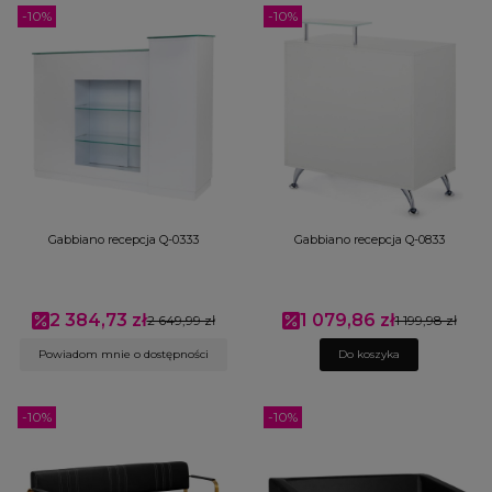
-10%
-10%
Gabbiano recepcja Q-0333
Gabbiano recepcja Q-0833
2 384,73 zł
1 079,86 zł
Cena promocyjna
2 649,99 zł
Cena promocyjna
1 199,98 zł
Powiadom mnie o dostępności
Do koszyka
-10%
-10%