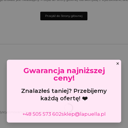
Przejdź do Strony głównej
×
Gwarancja najniższej
ceny!
Znalazłeś taniej? Przebijemy
każdą ofertę! ❤️
zdyscyplinowanych - Szampon 300ml + Odżywka 300ml
+48 505 573 602
sklep@lapuella.pl