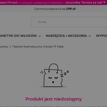
Smart Front
w nowych wiosennych kolorach +
szczotka Termix za 1zł!
💐
Darmowa dostawa od
299 zł
!
SMETYKI DO WŁOSÓW
NARZĘDZIA I AKCESORIA
WYPOS
borety
Taboret Kosmetyczny Panda TF Medi
Produkt jest niedostępny
o szukasz jest niedostępny. Przejdź do Strony głównej lub skorzystaj z wyszukiwarki, żeby 