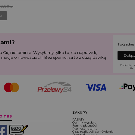
yjna
33,00 zł
ka
jami?
Twój adres
a Cię nie ominie! Wysyłamy tylko to, co naprawdę
Dołącz
ormacje o nowościach. Bez spamu, za to z dużą dawką
Zapisując s
Prz
Linki w stopce
ZAKUPY
o nas
RABATY
Cennik wysyłek
Formy płatności
Płatność ratalna
Czas realizacji zamówienia
Dokonaj zwrotu