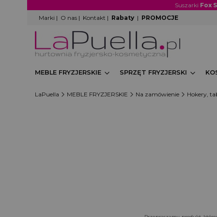
Suszarki
Fox 
Marki
|
O nas
|
Kontakt
|
Rabaty
|
PROMOCJE
MEBLE FRYZJERSKIE
SPRZĘT FRYZJERSKI
KO
LaPuella
MEBLE FRYZJERSKIE
Na zamówienie
Hokery, ta
Przepraszamy, produkt, któreg