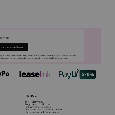
 e-mail
 do newslettera
ię, akceptujesz nasz Regulamin (w zakresie dotyczącym Newslettera).
etwarzanie danych odbywa się zgodnie z Polityką prywatności.
POMOC
Jak kupować?
Regulamin zakupów
Reklamacje i zwroty
Polityka prywatności i cookies
Ustawienia plików cookies