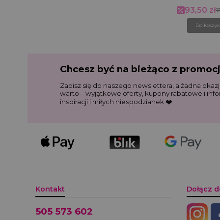
93,50 zł
Cena promoc
1
Do koszy
Chcesz być na bieżąco z promoc
Zapisz się do naszego newslettera, a żadna okazj
warto – wyjątkowe oferty, kupony rabatowe i inf
inspiracji i miłych niespodzianek ❤️
Kontakt
Dołącz d
505 573 602