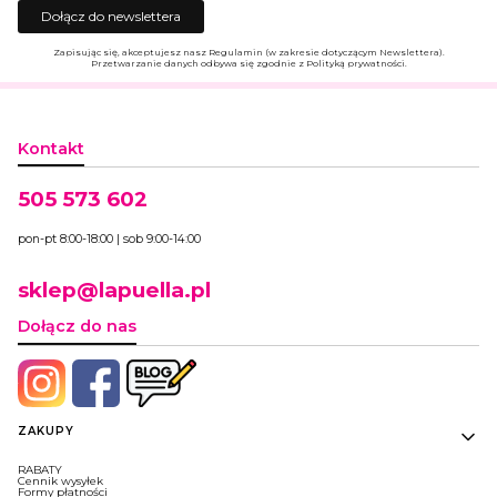
Dołącz do newslettera
Zapisując się, akceptujesz nasz Regulamin (w zakresie dotyczącym Newslettera).
Przetwarzanie danych odbywa się zgodnie z Polityką prywatności.
Kontakt
505 573 602
pon-pt 8:00-18:00 | sob 9:00-14:00
sklep@lapuella.pl
Dołącz do nas
Linki w stopce
ZAKUPY
RABATY
Cennik wysyłek
Formy płatności