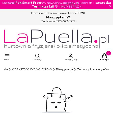
Suszarki
Fox Smart Front
w nowych wakacyjnych kolorach +
szczotka
×
Termix za 1zł!
🌴 > KUP TERAZ <
Darmowa dostawa nawet od
299 zł
!
Masz pytania?
Zadzwoń:
505-573-602
Otwórz wyszukiwarkę
Produkty
Menu
Szukaj
Zaloguj się
Koszyk
uella
KOSMETYKI DO WŁOSÓW
Pielęgnacja
Zestawy kosmetyków