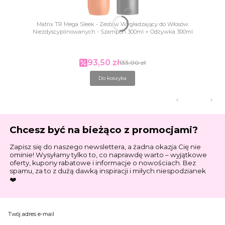
Matrix TR Mega Sleek - Zestaw Wygładzający do Włosów
Niezdyscyplinowanych - Szampon 300ml + Odżywka 300ml
93,50 zł
Cena promocyjna
133,00 zł
Do koszyka
Chcesz być na bieżąco z promocjami?
Zapisz się do naszego newslettera, a żadna okazja Cię nie
ominie! Wysyłamy tylko to, co naprawdę warto – wyjątkowe
oferty, kupony rabatowe i informacje o nowościach. Bez
spamu, za to z dużą dawką inspiracji i miłych niespodzianek
❤️
Twój adres e-mail