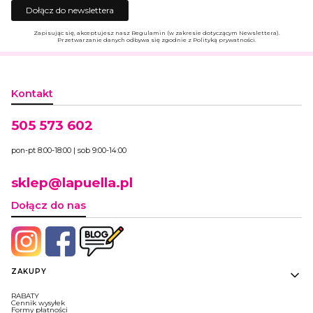
Dołącz do newslettera
Zapisując się, akceptujesz nasz Regulamin (w zakresie dotyczącym Newslettera).
Przetwarzanie danych odbywa się zgodnie z Polityką prywatności.
Kontakt
505 573 602
pon-pt 8:00-18:00 | sob 9:00-14:00
sklep@lapuella.pl
Dołącz do nas
Linki w stopce
ZAKUPY
RABATY
Cennik wysyłek
Formy płatności