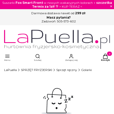
Suszarki
Fox Smart Front
w nowych wakacyjnych kolorach +
szczotka
×
Termix za 1zł!
🌴 > KUP TERAZ <
Darmowa dostawa nawet od
299 zł
!
Masz pytania?
Zadzwoń:
505-573-602
Otwórz wyszukiwarkę
Produkty
Menu
Szukaj
Zaloguj się
Koszyk
LaPuella
SPRZĘT FRYZJERSKI
Sprzęt ręczny
Golarki