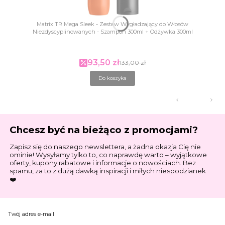
Matrix TR Mega Sleek - Zestaw Wygładzający do Włosów
Niezdyscyplinowanych - Szampon 300ml + Odżywka 300ml
93,50 zł
Cena promocyjna
133,00 zł
Do koszyka
Chcesz być na bieżąco z promocjami?
Zapisz się do naszego newslettera, a żadna okazja Cię nie
ominie! Wysyłamy tylko to, co naprawdę warto – wyjątkowe
oferty, kupony rabatowe i informacje o nowościach. Bez
spamu, za to z dużą dawką inspiracji i miłych niespodzianek
❤️
Twój adres e-mail